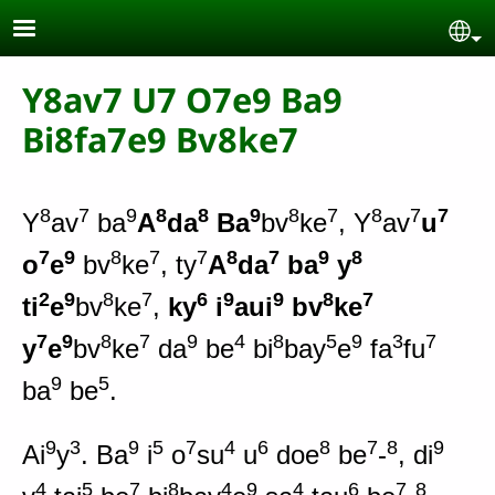
Skip to main content
Se
Y8av7 U7 O7e9 Ba9
Bi8fa7e9 Bv8ke7
8
7
9
8
8
9
8
7
8
7
7
Y
av
ba
A
da
Ba
bv
ke
, Y
av
u
7
9
8
7
7
8
7
9
8
o
e
bv
ke
, ty
A
da
ba
y
2
9
8
7
6
9
9
8
7
ti
e
bv
ke
,
ky
i
aui
bv
ke
7
9
8
7
9
4
8
5
9
3
7
y
e
bv
ke
da
be
bi
bay
e
fa
fu
9
5
ba
be
.
9
3
9
5
7
4
6
8
7
8
9
Ai
y
. Ba
i
o
su
u
doe
be
-
, di
4
5
7
8
4
9
4
6
7
8