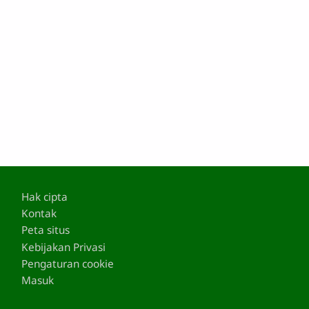
Footer
Hak cipta
Kontak
Peta situs
Kebijakan Privasi
Pengaturan cookie
Masuk